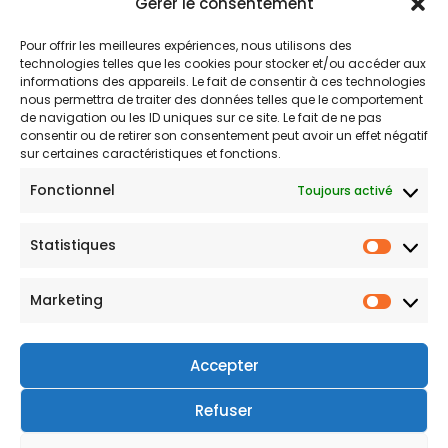
Gérer le consentement
décembre 2023
Pour offrir les meilleures expériences, nous utilisons des
technologies telles que les cookies pour stocker et/ou accéder aux
Catégories
informations des appareils. Le fait de consentir à ces technologies
nous permettra de traiter des données telles que le comportement
de navigation ou les ID uniques sur ce site. Le fait de ne pas
Non classé
consentir ou de retirer son consentement peut avoir un effet négatif
sur certaines caractéristiques et fonctions.
Fonctionnel
Toujours activé
Statistiques
Atelier
56, rue de la Lys
1080 Bruxelles
Marketing
Belgique
+32 476 555 312
Click & Collect
Livraison Gratuite
en Belgique
Accepter
Liens Utiles
Refuser
Politique de retours
Conditions générales